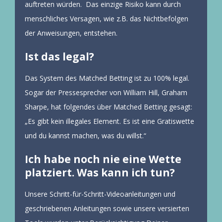
auftreten würden.
Das einzige Risiko kann durch
menschliches Versagen, wie z.B. das Nichtbefolgen
der Anweisungen, entstehen.
Ist das legal?
Das System des Matched Betting ist zu 100% legal.
Sogar der Pressesprecher von William Hill, Graham
Sharpe, hat folgendes über Matched Betting gesagt:
„Es gibt kein illegales Element. Es ist eine Gratiswette
und du kannst machen, was du willst.“
Ich habe noch nie eine Wette
platziert. Was kann ich tun?
Unsere Schritt-für-Schritt-Videoanleitungen und
geschriebenen Anleitungen sowie unsere versierten