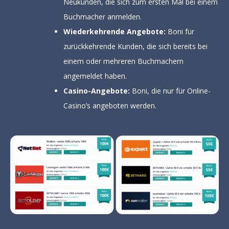
Neukunden, die sich zum ersten Mal bei einem
Buchmacher anmelden.
Wiederkehrende Angebote:
Boni für
zurückkehrende Kunden, die sich bereits bei
einem oder mehreren Buchmachern
angemeldet haben.
Casino-Angebote:
Boni, die nur für Online-
Casino’s angeboten werden.