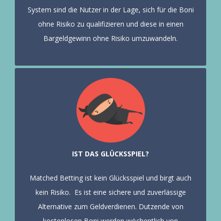
System sind die Nutzer in der Lage, sich für die Boni
ohne Risiko zu qualifizieren und diese in einen
Bargeldgewinn ohne Risiko umzuwandeln.
IST DAS GLÜCKSSPIEL?
Matched Betting ist kein Glücksspiel und birgt auch
kein Risiko.
Es ist eine sichere und zuverlässige
Alternative zum Geldverdienen. Dutzende von
kostenlosen Boni werden wöchentlich von