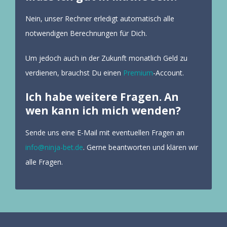
Nein, unser Rechner erledigt automatisch alle
notwendigen Berechnungen für Dich.
Um jedoch auch in der Zukunft monatlich Geld zu
verdienen, brauchst Du einen
Premium
-Account.
Ich habe weitere Fragen. An
wen kann ich mich wenden?
Sende uns eine E-Mail mit eventuellen Fragen an
info@ninja-bet.de
. Gerne beantworten und klären wir
alle Fragen.