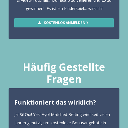
& Video-Tutorials.
Du hast 0 zu verlieren und 25 zu
gewinnen!
Es ist ein Kinderspiel… wirklich!
KOSTENLOS ANMELDEN 》
Häufig Gestellte
Fragen
Funktioniert das wirklich?
Ja! Sì! Oui! Yes! Ayo! Matched Betting wird seit vielen
Jahren genutzt, um kostenlose Bonusangebote in