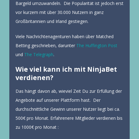
Bargeld umzuwandeln.
Die Popularität ist jedoch erst
vor kurzem mit über 30.000 Nutzern in ganz
Großbritannien und Irland gestiegen.
Viele Nachrichtenagenturen haben über Matched
Betting geschrieben, darunter
The Huffington Post
und
The Telegraph
.
Wie viel kann ich mit NinjaBet
verdienen?
Das hängt davon ab, wieviel Zeit Du zur Erfüllung der
Angebote auf unserer Plattform hast.
Der
durchschnittliche Gewinn unserer Nutzer liegt bei ca.
500€ pro Monat. Erfahrenere Mitglieder verdienen bis
zu 1000€ pro Monat :