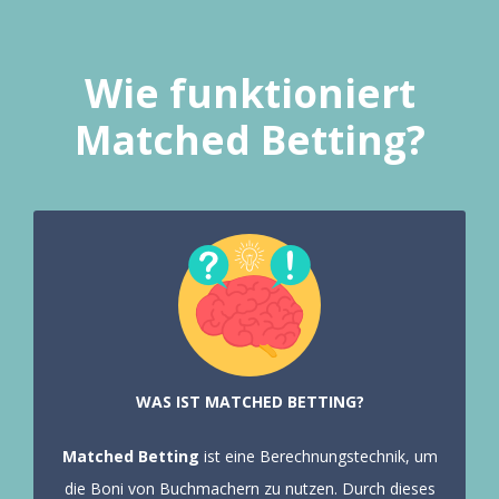
Wie funktioniert
Matched Betting?
WAS IST MATCHED BETTING?
Matched Betting
ist eine Berechnungstechnik, um
die Boni von Buchmachern zu nutzen. Durch dieses