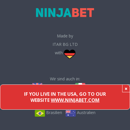
Made by
ITAR BG LTD
with
Wir sind auch in:
Großbritannien
Italien
×
IF YOU LIVE IN THE USA, GO TO OUR
Spanien
Irland
WEBSITE
WWW.NINJABET.COM
Lateinamerika
USA
Brasilien
Australien