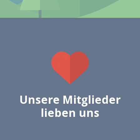
Unsere Mitglieder
lieben uns