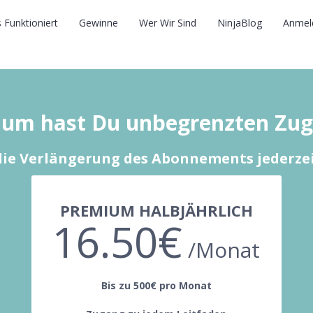
 Funktioniert
Gewinne
Wer Wir Sind
NinjaBlog
Anmel
um hast Du unbegrenzten Zugrif
die Verlängerung des Abonnements jederzei
PREMIUM HALBJÄHRLICH
16.50€
/Monat
Bis zu 500€ pro Monat