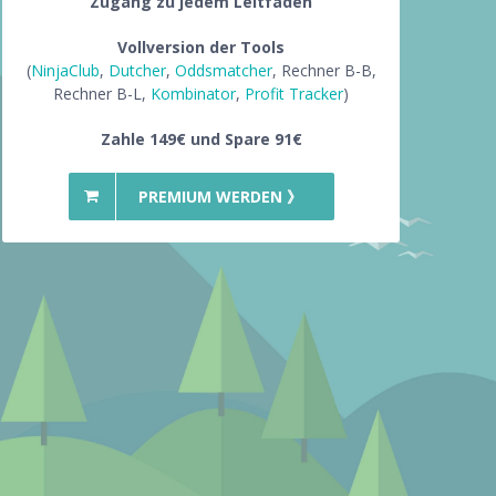
Zugang zu jedem Leitfaden
Vollversion der Tools
(
NinjaClub
,
Dutcher
,
Oddsmatcher
, Rechner B-B,
Rechner B-L,
Kombinator
,
Profit Tracker
)
Zahle 149€ und Spare 91€
PREMIUM WERDEN 》