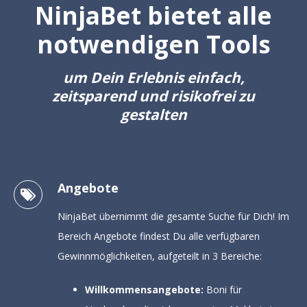
NinjaBet bietet alle
notwendigen Tools
um Dein Erlebnis einfach,
zeitsparend und risikofrei zu
gestalten
Angebote
NinjaBet übernimmt die gesamte Suche für Dich! Im
Bereich Angebote findest Du alle verfügbaren
Gewinnmöglichkeiten, aufgeteilt in 3 Bereiche:
Willkommensangebote:
Boni für