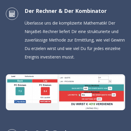
Der Rechner & Der Kombinator
Überlasse uns die komplizierte Mathematik! Der
NinjaBet-Rechner liefert Dir eine strukturierte und
zuverlässige Methode zur Ermittlung, wie viel Gewinn
Du erzielen wirst und wie viel Du für jedes einzelne
Ereignis investieren musst.