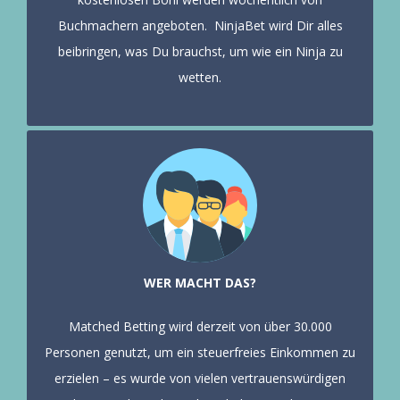
Buchmachern angeboten.
NinjaBet wird Dir alles
beibringen, was Du brauchst, um wie ein Ninja zu
wetten.
WER MACHT DAS?
Matched Betting wird derzeit von über 30.000
Personen genutzt, um ein steuerfreies Einkommen zu
erzielen – es wurde von vielen vertrauenswürdigen