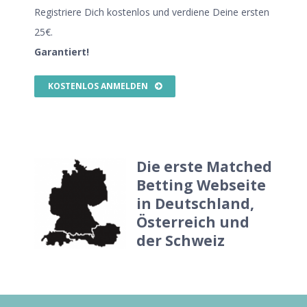
Registriere Dich kostenlos und verdiene Deine ersten
25€.
Garantiert!
KOSTENLOS ANMELDEN
Die erste Matched
Betting Webseite
in Deutschland,
Österreich und
der Schweiz