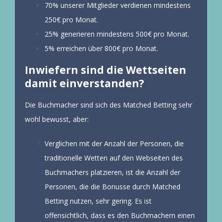
70% unserer Mitglieder verdienen mindestens
250€ pro Monat.
25% generieren mindestens 500€ pro Monat.
5% erreichen über 800€ pro Monat.
Inwiefern sind die Wettseiten
damit einverstanden?
Die Buchmacher sind sich des Matched Betting sehr
wohl bewusst, aber:
Verglichen mit der Anzahl der Personen, die
traditionelle Wetten auf den Webseiten des
Buchmachers platzieren, ist die Anzahl der
Personen, die die Bonusse durch Matched
Betting nutzen, sehr gering. Es ist
offensichtlich, dass es den Buchmachern einen