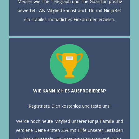
Medien wie The Telegraph und The Guardian positiv
bewertet.
Als Mitglied kannst auch Du mit NinjaBet
ein stabiles monatliches Einkommen erzielen.
WIE KANN ICH ES AUSPROBIEREN?
Registriere Dich kostenlos und teste uns!
Werde noch heute Mitglied unserer Ninja-Familie und
verdiene Deine ersten 25€ mit Hilfe unserer Leitfäden