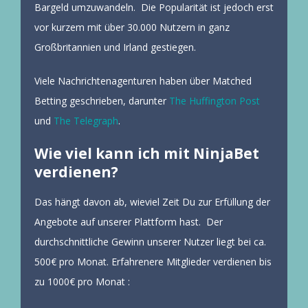
Bargeld umzuwandeln.
Die Popularität ist jedoch erst
vor kurzem mit über 30.000 Nutzern in ganz
Großbritannien und Irland gestiegen.
Viele Nachrichtenagenturen haben über Matched
Betting geschrieben, darunter
The Huffington Post
und
The Telegraph
.
Wie viel kann ich mit NinjaBet
verdienen?
Das hängt davon ab, wieviel Zeit Du zur Erfüllung der
Angebote auf unserer Plattform hast.
Der
durchschnittliche Gewinn unserer Nutzer liegt bei ca.
500€ pro Monat. Erfahrenere Mitglieder verdienen bis
zu 1000€ pro Monat :