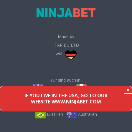
Made by
ITAR BG LTD
with
Wir sind auch in:
Großbritannien
Italien
×
IF YOU LIVE IN THE USA, GO TO OUR
Spanien
Irland
WEBSITE
WWW.NINJABET.COM
Lateinamerika
USA
Brasilien
Australien