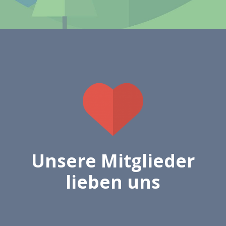
Unsere Mitglieder
lieben uns