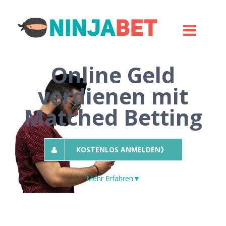
Online Geld
verdienen mit
Matched Betting
KOSTENLOS ANMELDEN
》
Mehr Erfahren▼