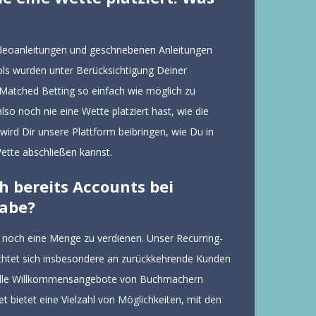
Videoanleitungen und geschriebenen Anleitungen
ols wurden unter Berücksichtigung Deiner
 Matched Betting so einfach wie möglich zu
so noch nie eine Wette platziert hast, wie die
 wird Dir unsere Plattform beibringen, wie Du in
 Wette abschließen kannst.
h bereits Accounts bei
abe?
s noch eine Menge zu verdienen. Unser Recurring-
ichtet sich insbesondere an zurückkehrende Kunden
s alle Willkommensangebote von Buchmachern
 bietet eine Vielzahl von Möglichkeiten, mit den