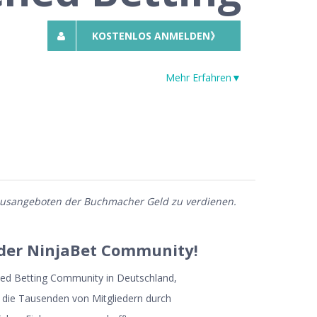
KOSTENLOS ANMELDEN
》
Mehr Erfahren▼
Bonusangeboten der Buchmacher Geld zu verdienen.
 der NinjaBet Community!
ched Betting Community in Deutschland,
, die Tausenden von Mitgliedern durch