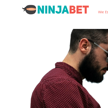
Wie Es