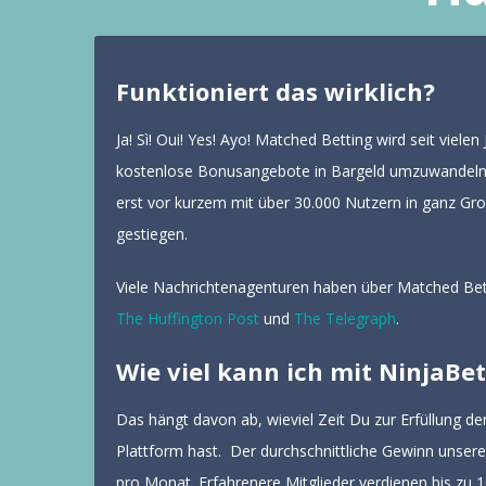
Funktioniert das wirklich?
Ja! Sì! Oui! Yes! Ayo! Matched Betting wird seit viele
kostenlose Bonusangebote in Bargeld umzuwandeln
erst vor kurzem mit über 30.000 Nutzern in ganz Gro
gestiegen.
Viele Nachrichtenagenturen haben über Matched Bet
The Huffington Post
und
The Telegraph
.
Wie viel kann ich mit NinjaBe
Das hängt davon ab, wieviel Zeit Du zur Erfüllung d
Plattform hast.
Der durchschnittliche Gewinn unserer
pro Monat. Erfahrenere Mitglieder verdienen bis zu 