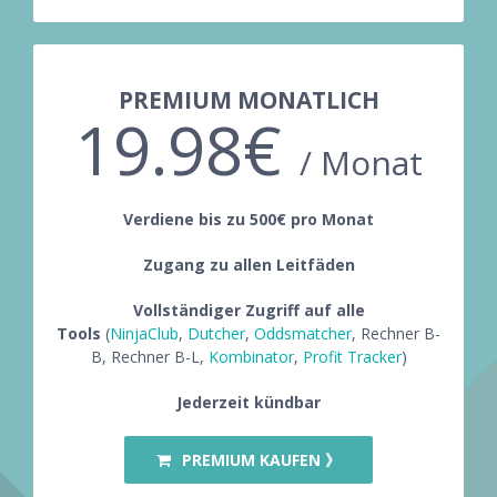
PREMIUM MONATLICH
19.98€
/
Monat
Verdiene bis zu 500€ pro Monat
Zugang zu allen Leitfäden
Vollständiger Zugriff auf alle
Tools
(
NinjaClub
,
Dutcher
,
Oddsmatcher
, Rechner B-
B, Rechner B-L,
Kombinator
,
Profit Tracker
)
Jederzeit kündbar
PREMIUM KAUFEN 》