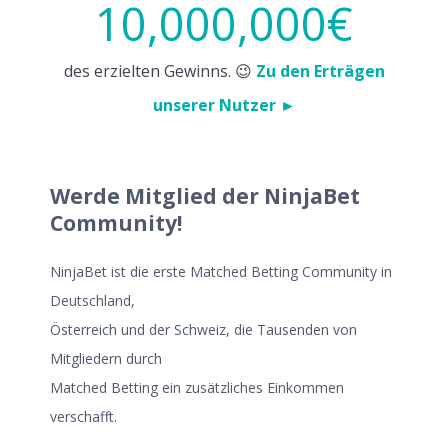
10,000,000
€
des erzielten Gewinns. 😉
Zu den Erträgen
unserer Nutzer ►
Werde Mitglied der NinjaBet
Community!
NinjaBet ist die erste Matched Betting Community in
Deutschland,
Österreich und der Schweiz, die Tausenden von
Mitgliedern durch
Matched Betting ein zusätzliches Einkommen
verschafft.