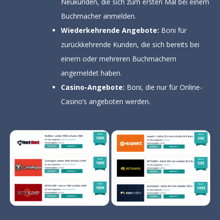
Neukunden, die sich zum ersten Mal bei einem
Buchmacher anmelden.
Wiederkehrende Angebote:
Boni für
zurückkehrende Kunden, die sich bereits bei
einem oder mehreren Buchmachern
angemeldet haben.
Casino-Angebote:
Boni, die nur für Online-
Casino’s angeboten werden.