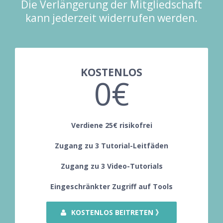
Die Verlängerung der Mitgliedschaft
kann jederzeit widerrufen werden.
KOSTENLOS
0€
Verdiene 25€ risikofrei
Zugang zu 3 Tutorial-Leitfäden
Zugang zu 3 Video-Tutorials
Eingeschränkter Zugriff auf Tools
KOSTENLOS BEITRETEN 》